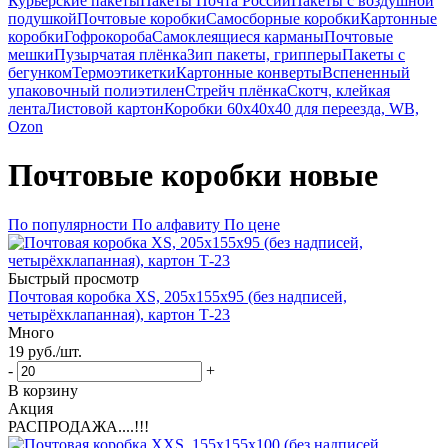
Курьерские пакеты
Пакеты Почта России
Пакеты с воздушной
подушкой
Почтовые коробки
Самосборные коробки
Картонные
коробки
Гофрокороба
Самоклеящиеся карманы
Почтовые
мешки
Пузырчатая плёнка
Зип пакеты, грипперы
Пакеты с
бегунком
Термоэтикетки
Картонные конверты
Вспененный
упаковочный полиэтилен
Стрейч плёнка
Скотч, клейкая
лента
Листовой картон
Коробки 60х40х40 для переезда, WB,
Ozon
Почтовые коробки новые
По популярности
По алфавиту
По цене
Быстрый просмотр
Почтовая коробка XS, 205х155х95 (без надписей,
четырёхклапанная), картон Т-23
Много
19
руб.
/шт.
-
+
В корзину
Акция
РАСПРОДАЖА....!!!