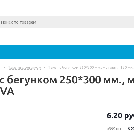
г
-
Пакеты с бегунком
-
Пакет с бегунком 250*300 мм., матовый, 130 мкм
с бегунком 250*300 мм., 
EVA
6.20
ру
<999 шт.
6.2